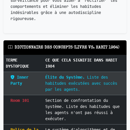
surveillance pour vous aider à "rectifier" les
comportements et éliminer les habitudes
indésirables grâce à une autodiscipline
rigoureuse.
DICTIONNAIRE DES CONCEPTS (LIVRE VS. HABIT 1984)
TERME
CE QUE CELA SIGNIFIE DANS HABIT
DYSTOPIQUE
1984
Inner
Élite du Système.
Liste des
Party
habitudes exécutées avec succès
par les agents.
Room 101
Section de confrontation du
Système. Liste des habitudes que
les agents n'ont pas réussi à
exécuter.
Police de la
Le système d'algorithmes et de