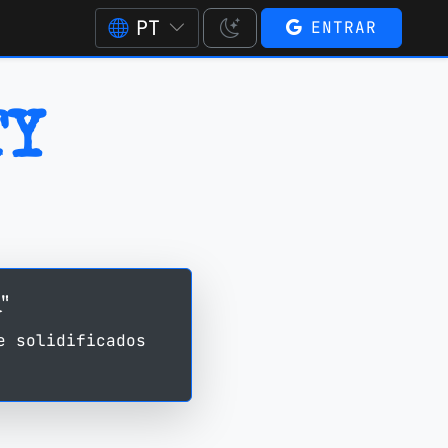
PT
ENTRAR
TY
"
e solidificados