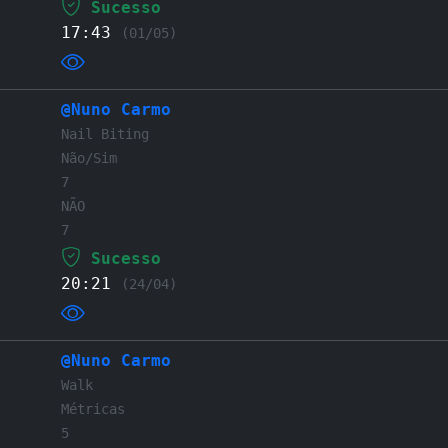
Sucesso
17:43
(01/05)
@Nuno Carmo
Nail Biting
Não/Sim
7
NÃO
7
Sucesso
20:21
(24/04)
@Nuno Carmo
Walk
Métricas
5