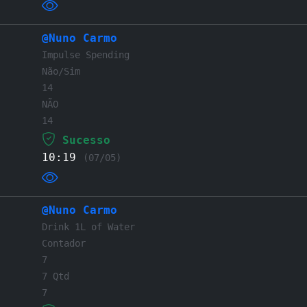
@Nuno Carmo
Impulse Spending
Não/Sim
14
NÃO
14
Sucesso
10:19
(07/05)
@Nuno Carmo
Drink 1L of Water
Contador
7
7 Qtd
7