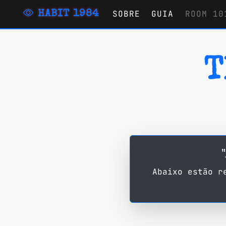
SOBRE
GUIA
ROOM 10
HABIT 1984
T
Abaixo estão r