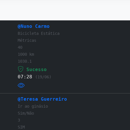
@Nuno Carmo
Bicicleta Estática
Métricas
40
1000 km
1030.1
Sucesso
07:28
(19/06)
@Teresa Guerreiro
Ir ao ginásio
Sim/Não
3
SIM