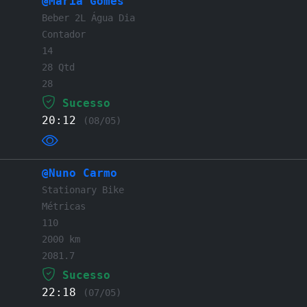
@Maria Gomes
Beber 2L Água Dia
Contador
14
28 Qtd
28
Sucesso
20:12
(08/05)
@Nuno Carmo
Stationary Bike
Métricas
110
2000 km
2081.7
Sucesso
22:18
(07/05)